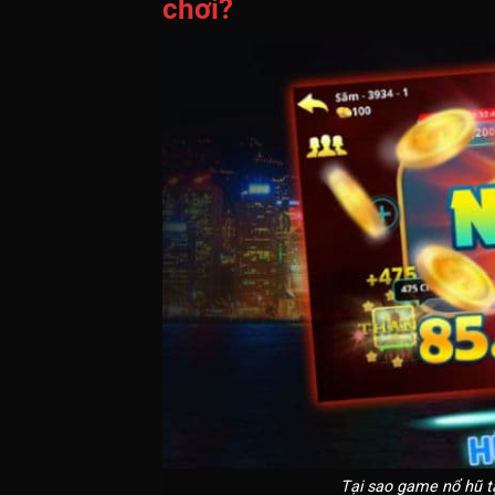
chơi?
Tại sao game nổ hũ tặ