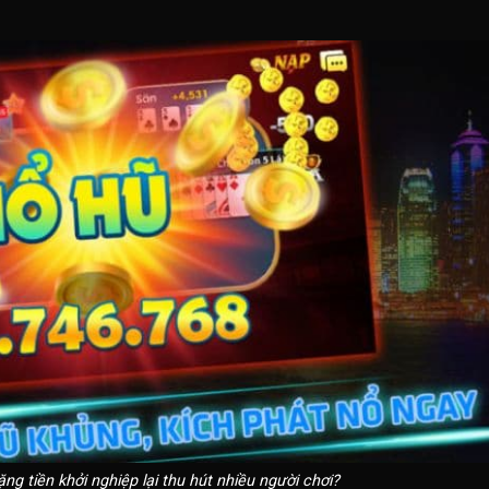
ng tiền khởi nghiệp lại thu hút nhiều người chơi?