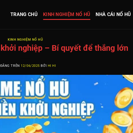
×
TRANG CHỦ
KINH NGHIỆM NỔ HŨ
NHÀ CÁI NỔ HŨ
KINH NGHIỆM NỔ HŨ
khởi nghiệp – Bí quyết để thắng lớn
 ĐĂNG TRÊN
12/06/2025
BỞI
HI HI