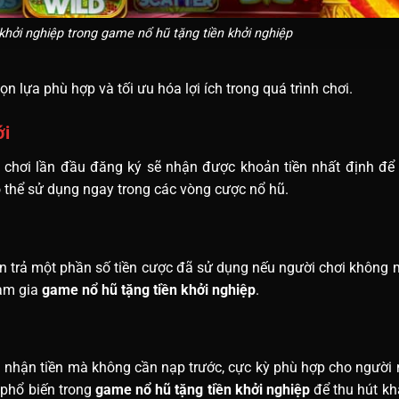
khởi nghiệp trong game nổ hũ tặng tiền khởi nghiệp
ọn lựa phù hợp và tối ưu hóa lợi ích trong quá trình chơi.
ới
i chơi lần đầu đăng ký sẽ nhận được khoản tiền nhất định để
ó thể sử dụng ngay trong các vòng cược nổ hũ.
n trả một phần số tiền cược đã sử dụng nếu người chơi không
ham gia
game nổ hũ tặng tiền khởi nghiệp
.
 nhận tiền mà không cần nạp trước, cực kỳ phù hợp cho người
 phổ biến trong
game nổ hũ tặng tiền khởi nghiệp
để thu hút k