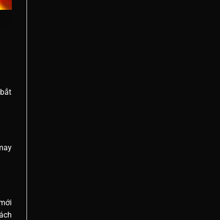
 bắt
 may
 mới
hách