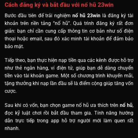
Cách đăng ký và bắt đầu với nổ hũ 23win
Bước đầu tiên để trải nghiệm
nổ hũ 23win
là đăng ký tài
khoản trên nền tảng “nổ hũ”. Quá trình đăng ký rất đơn
giản: bạn chỉ cần cung cấp thông tin cơ bản như số điện
thoại hoặc email, sau đó xác minh tài khoản để đảm bảo
bảo mật.
Tiếp theo, bạn thực hiện nạp tiền qua các kênh được hỗ trợ
như thẻ ngân hàng, ví điện tử, giúp bạn dễ dàng chuyển
tiền vào tài khoản game. Một số chương trình khuyến mãi,
tặng thưởng khi nạp lần đầu sẽ là điểm cộng giúp tăng vốn
cược.
Sau khi có vốn, bạn chọn game nổ hũ ưa thích trên
nổ hũ
,
đọc kỹ luật chơi rồi bắt đầu tham gia. Tính năng hướng
dẫn trực tiếp trong app hỗ trợ người mới làm quen rất
nhanh.