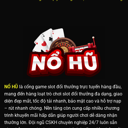
NỔ HŨ
là cổng game slot đổi thưởng trực tuyến hàng đầu,
mang đến hàng loạt trò chơi slot đổi thưởng đa dạng, giao
diện đẹp mắt, tốc độ tải nhanh, bảo mật cao và hỗ trợ nạp
– rút nhanh chóng. Nền tảng còn cung cấp nhiều chương
trình khuyến mãi hấp dẫn giúp người chơi dễ dàng nhận
thưởng lớn. Đội ngũ CSKH chuyên nghiệp 24/7 luôn sẵn