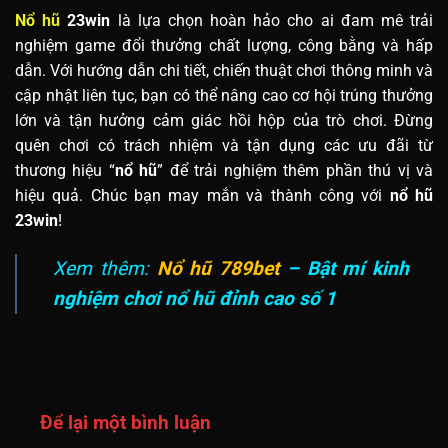
Nổ hũ
23win
là lựa chọn hoàn hảo cho ai đam mê trải
nghiệm game đổi thưởng chất lượng, công bằng và hấp
dẫn. Với hướng dẫn chi tiết, chiến thuật chơi thông minh và
cập nhật liên tục, bạn có thể nâng cao cơ hội trúng thưởng
lớn và tận hưởng cảm giác hồi hộp của trò chơi. Đừng
quên chơi có trách nhiệm và tận dụng các ưu đãi từ
thương hiệu “
nổ hũ
” để trải nghiệm thêm phần thú vị và
hiệu quả. Chúc bạn may mắn và thành công với
nổ hũ
23win
!
Xem thêm:
Nổ hũ 789bet
– Bật mí kinh
nghiệm chơi nổ hũ đỉnh cao số 1
Để lại một bình luận