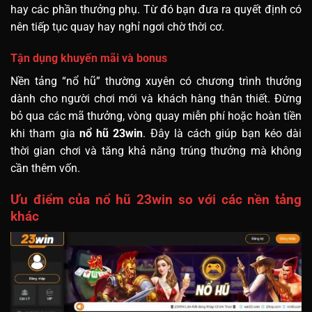
hay các phần thưởng phụ. Từ đó bạn đưa ra quyết định có
nên tiếp tục quay hay nghỉ ngơi chờ thời cơ.
Tận dụng khuyến mãi và bonus
Nền tảng “nổ hũ” thường xuyên có chương trình thưởng
dành cho người chơi mới và khách hàng thân thiết. Đừng
bỏ qua các mã thưởng, vòng quay miễn phí hoặc hoàn tiền
khi tham gia
nổ hũ 23win
. Đây là cách giúp bạn kéo dài
thời gian chơi và tăng khả năng trúng thưởng mà không
cần thêm vốn.
Ưu điểm của nổ hũ 23win so với các nền tảng
khác