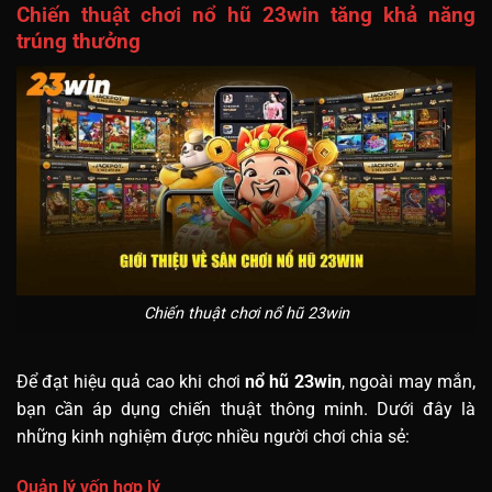
Chiến thuật chơi nổ hũ 23win tăng khả năng
trúng thưởng
Chiến thuật chơi nổ hũ 23win
Để đạt hiệu quả cao khi chơi
nổ hũ 23win
, ngoài may mắn,
bạn cần áp dụng chiến thuật thông minh. Dưới đây là
những kinh nghiệm được nhiều người chơi chia sẻ:
Quản lý vốn hợp lý