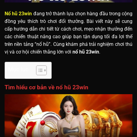
Nổ hũ 23win
đang trở thành lựa chọn hàng đầu trong cộng
đồng yêu thích trò chơi đổi thưởng. Bài viết này sẽ cung
cấp hướng dẫn chi tiết từ cách chơi, mẹo nhận thưởng đến
các chiến thuật nâng cao giúp bạn tận dụng tối đa lợi thế
trên nền tảng “nổ hũ”. Cùng khám phá trải nghiệm chơi thú
vị và cơ hội chiến thắng lớn với
nổ hũ 23win
.
Mục lục
Tìm hiểu cơ bản về nổ hũ 23win