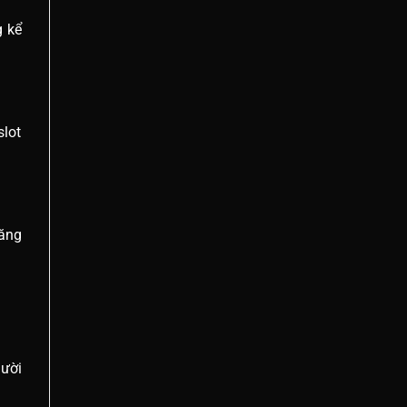
g kể
slot
năng
gười