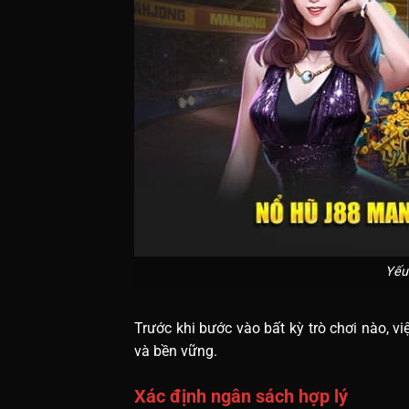
Yếu
Trước khi bước vào bất kỳ trò chơi nào, v
và bền vững.
Xác định ngân sách hợp lý