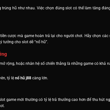
 trúng hũ như nhau. Việc chọn đúng slot có thể làm tăng đán
 tiền cược mà game hoàn trả lại cho người chơi. Hãy chọn các 
ý tưởng cho slot dễ “nổ hũ”.
ưởng
 mở rộng, hoặc nhân hệ số chiến thắng là những game có khả 
ên, tỷ lệ
nổ hũ j88
càng lớn.
slot game mới thường có tỷ lệ trả thưởng cao hơn để thu hút n
ot.