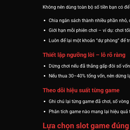
Không nên dùng toàn bộ số tiền bạn có để 
Chia ngân sách thành nhiều phần nhỏ, đ
Giới hạn mỗi phiên chơi – ví dụ: chơi t
Luôn để lại một khoản “dự phòng” để trá
Thiết lập ngưỡng lời – lỗ rõ ràng
Dừng chơi nếu đã thắng gấp đôi số vốn
Nếu thua 30–40% tổng vốn, nên dừng lại
Theo dõi hiệu suất từng game
Ghi chú lại từng game đã chơi, số vòng
Phân tích game nào mang lại hiệu quả tố
Lựa chọn slot game đúng 