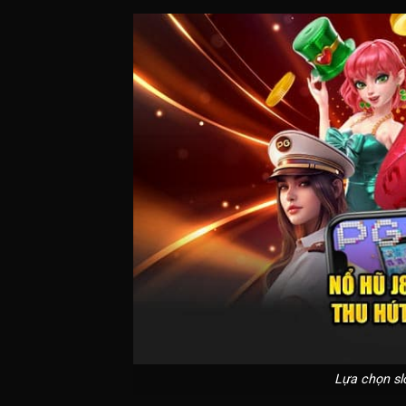
Lựa chọn sl